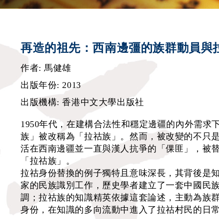
再造的祖先：西南邊彊的族群動員與
作者: 馬健雄
出版年份: 2013
出版機構: 香港中文大學出版社
1950年代，在建構合法性和穩定邊疆的內外需
族」被改稱為「拉祜族」。然而，被改變的不只
活在西南邊疆並一直與漢人抗爭的「倮匪」，被
「拉祜族」。
拉祜身份替換的例子獨特且意味深長，其背後是
家的民族識別工作，歷史學者建立了一套中國民
調；拉祜族的知識精英依據這套論述，主動為族
身份，在知識的多向流動中進入了拉祜村民的日