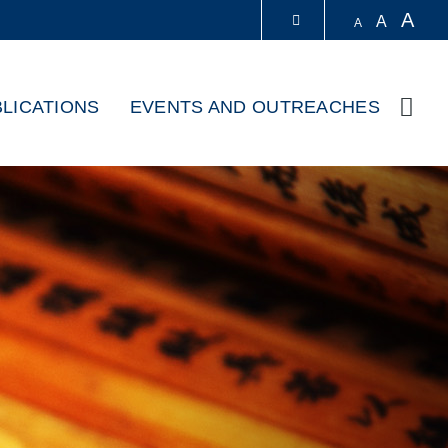
A
A
A
LIBRARY
LICATIONS
EVENTS AND OUTREACHES
Sear
ABOUT HKUST