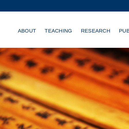
MORE ABOUT HKUST
ADEMIC DEPARTMENTS A-Z
LIFE@HKUST
ABOUT
TEACHING
RESEARCH
PUB
CAREERS AT HKUST
FACULTY PROFILES