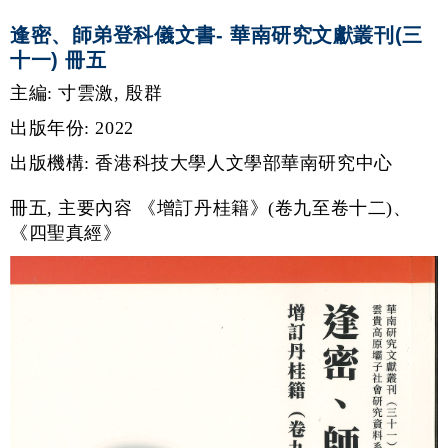
逢密、師弟登科儀文書- 華南研究文獻叢刊(三
十一) 冊五
主編: 寸雲激, 殷群
出版年份: 2022
出版機構: 香港科技大學人文學部華南研究中心
冊五, 主要內容 《增訂丹桂籍》(卷九至卷十二)、
《四聖真經》