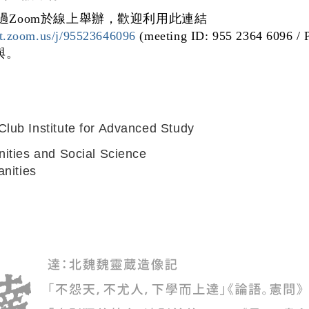
過Zoom於線上舉辦，歡迎利用此連結
st.zoom.us/j/95523646096
(meeting ID: 955 2364 6096 / 
參與。
ub Institute for Advanced Study
ities and Social Science
anities