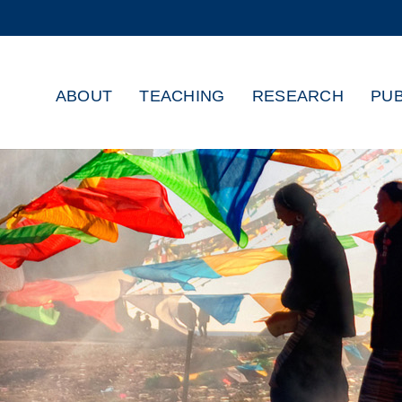
MORE ABOUT HKUST
ADEMIC DEPARTMENTS A-Z
LIFE@HKUST
ABOUT
TEACHING
RESEARCH
PUB
CAREERS AT HKUST
FACULTY PROFILES