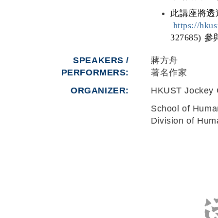
此講座將透
https://hku
327685) 
SPEAKERS /
蔣方舟
PERFORMERS:
著名作家
ORGANIZER
HKUST Jockey Cl
School of Human
Division of Hum