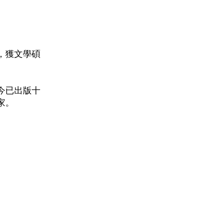
，獲文學碩
今已出版十
家。