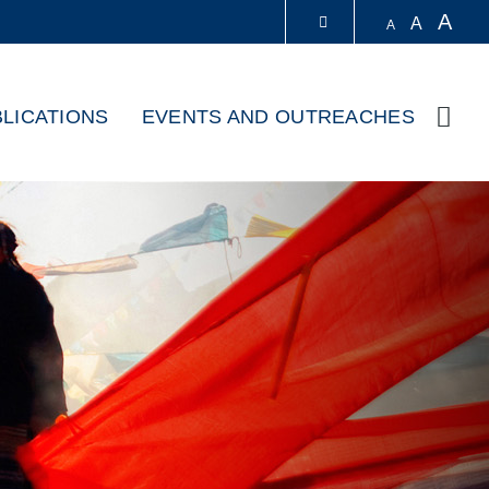
A
A
A
LIBRARY
LICATIONS
EVENTS AND OUTREACHES
Sear
ABOUT HKUST