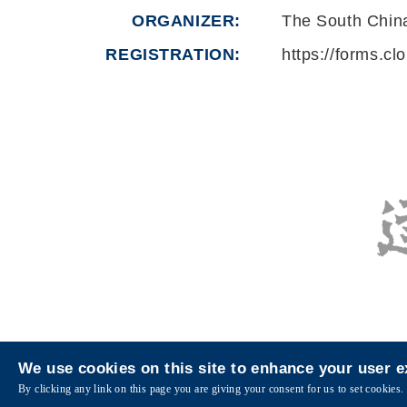
ORGANIZER
The South Chin
REGISTRATION
https://forms.cl
We use cookies on this site to enhance your user 
Privacy
Sitemap
By clicking any link on this page you are giving your consent for us to set cookies.
Copyright © The Hong Kong University of Science