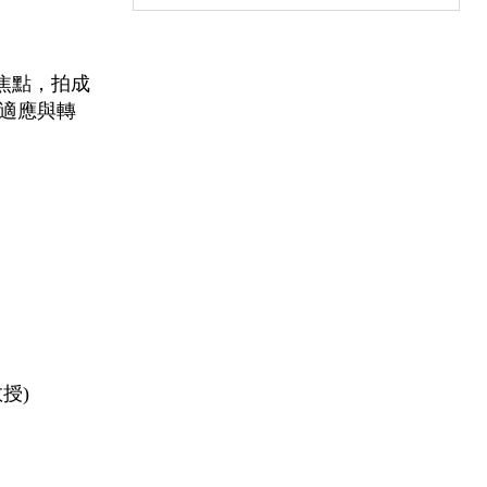
焦點，拍成
適應與轉
授)