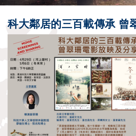
科大鄰居的三百載傳承 曾