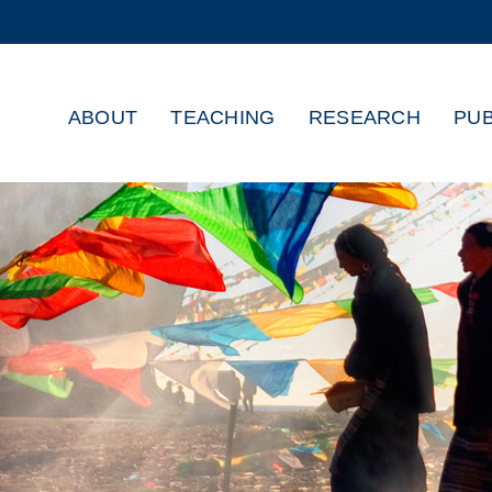
MORE ABOUT HKUST
ADEMIC DEPARTMENTS A-Z
LIFE@HKUST
ABOUT
TEACHING
RESEARCH
PUB
CAREERS AT HKUST
FACULTY PROFILES