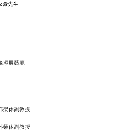
家豪先生
肇添展藝廳
部榮休副教授
部榮休副教授