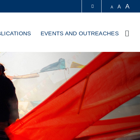
A
A
A
LIBRARY
LICATIONS
EVENTS AND OUTREACHES
Sear
ABOUT HKUST