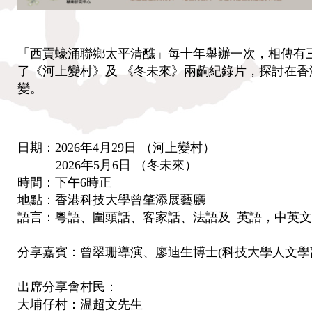
「西貢蠔涌聯鄉太平清醮」每十年舉辦一次，相傳有三百
了《河上變村》及 《冬未來》兩齣紀錄片，探討在
變。
日期：2026年4月29日 （河上變村）
2026年5月6日 （冬未來）
時間：下午6時正
地點：香港科技大學曾肇添展藝廳
語言：粵語、圍頭話、客家話、法語及 英語，中英
分享嘉賓：曾翠珊導演、廖迪生博士(科技大學人文學部
出席分享會村民：
大埔仔村：温超文先生